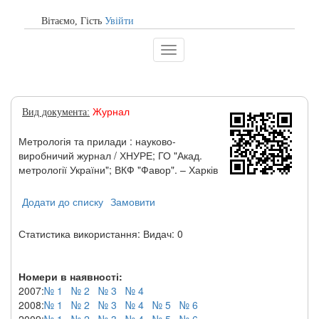
Вітаємо, Гiсть
Увійти
Toggle
navigation
Журнал
Вид документа:
Метрологія та прилади : науково-
виробничий журнал / ХНУРЕ; ГО "Акад.
метрології України"; ВКФ "Фавор". – Харків
Додати до списку
Замовити
Статистика використання: Видач: 0
Номери в наявності:
2007:
№ 1
№ 2
№ 3
№ 4
2008:
№ 1
№ 2
№ 3
№ 4
№ 5
№ 6