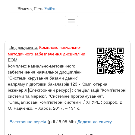
Вітаємо, Гiсть
Увійти
Toggle
navigation
Комплекс навчально-
Вид документа:
методичного забезпечення дисципліни
ЕОМ
Комплекс навчально-методичного
забезпечення навчальної дисципліни
"Системи керування базами даних"
напряму підготовки бакалаврів 123 - Комп'ютерна
інженерія [Електронний ресурс] : спеціалізації "Комп'ютерні
системи та мережі", "Системне програмування",
"Спеціалізовані комп'ютерні системи" / ХНУРЕ ; розроб. В.
О. Радченко. – Харків, 2017. – 194 с.
Електронна версія
(pdf / 5,98 Mb)
Додати до списку