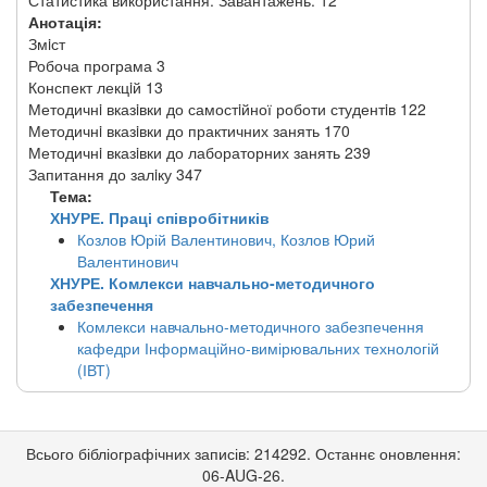
Статистика використання: Завантажень: 12
Анотація:
Змiст
Робоча програма 3
Конспект лекцiй 13
Методичнi вказiвки до самостiйної роботи студентiв 122
Методичнi вказiвки до практичних занять 170
Методичнi вказiвки до лабораторних занять 239
Запитання до залiку 347
Тема:
ХНУРЕ. Праці співробітників
Козлов Юрій Валентинович, Козлов Юрий
Валентинович
ХНУРЕ. Комлекси навчально-методичного
забезпечення
Комлекси навчально-методичного забезпечення
кафедри Інформаційно-вимірювальних технологій
(ІВТ)
Всього бібліографічних записів: 214292. Останнє оновлення:
06-AUG-26.