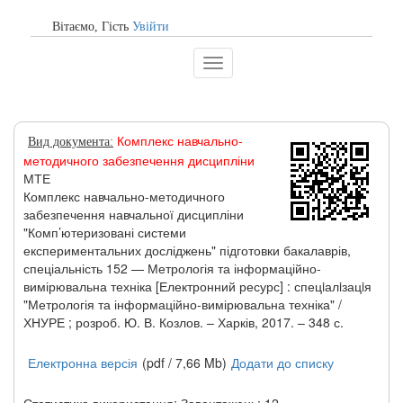
Вітаємо, Гiсть
Увійти
Toggle
navigation
Комплекс навчально-
Вид документа:
методичного забезпечення дисципліни
МТЕ
Комплекс навчально-методичного
забезпечення навчальної дисципліни
"Комп’ютеризовані системи
експериментальних досліджень" підготовки бакалаврів,
спеціальність 152 — Метрологія та інформаційно-
вимірювальна техніка [Електронний ресурс] : спецiалiзацiя
"Метрологія та інформаційно-вимірювальна техніка" /
ХНУРЕ ; розроб. Ю. В. Козлов. – Харків, 2017. – 348 с.
Електронна версія
(pdf / 7,66 Mb)
Додати до списку