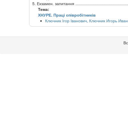
5. Екзамен. запитання .............................................
Тема:
ХНУРЕ. Праці співробітників
Ключник Ігор Іванович, Ключник Игорь Ивано
Вс