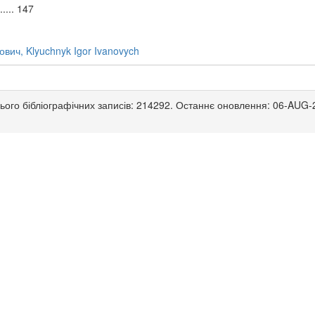
...... 147
вич, Klyuchnyk Igor Ivanovych
ього бібліографічних записів: 214292. Останнє оновлення: 06-AUG-