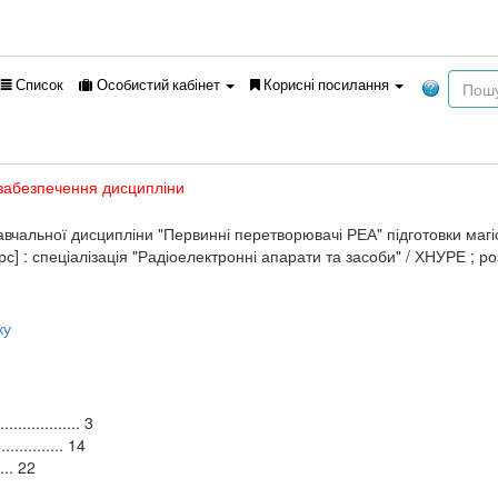
Список
Особистий кабінет
Корисні посилання
забезпечення дисципліни
чальної дисципліни "Первинні перетворювачі РЕА" підготовки магіс
] : спеціалізація "Радіоелектронні апарати та засоби" / ХНУРЕ ; розр
ку
................ 3
.............. 14
.... 22