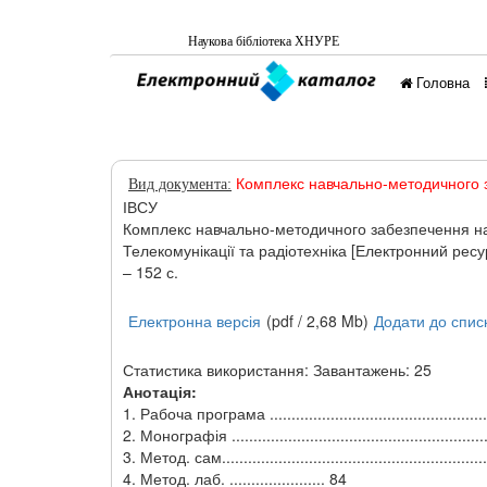
Наукова бiблiотека ХНУРЕ
Головна
Комплекс навчально-методичного 
Вид документа:
ІВСУ
Комплекс навчально-методичного забезпечення нав
Телекомунікації та радіотехніка [Електронний ресурс
– 152 с.
Електронна версія
(pdf / 2,68 Mb)
Додати до спис
Статистика використання: Завантажень: 25
Анотація:
1. Рабоча програма ....................................................
2. Монографія ...........................................................
3. Метод. сам............................................................
4. Метод. лаб. ...................... 84